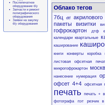
Послепечатное
оборудование б/у
Облако тегов
Запчасти и ремонт
полиграфического
7бц
акрилового
оборудования
dtf
Заявки на закупку
пакеты
визитки
б/у оборудования
ви
гофрокартон
дтф
к
календари квартальные
каширо
каширование
книги
конверты
коробка
листовая офсетная печа
моск
микрогофрокартон
ор
нанесение
нумерация
офсет 4+4
офсетная 
печать
печать + 
фотографа
пэт
резчик в