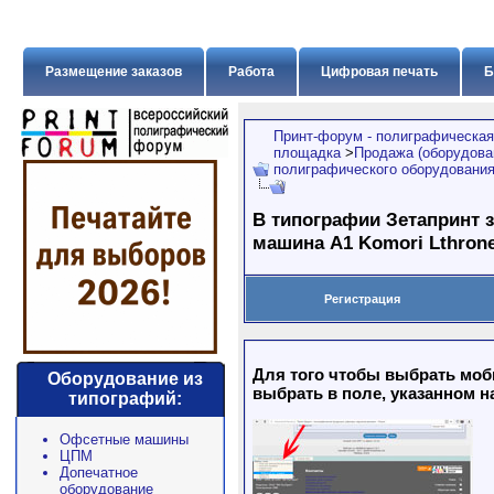
Размещение заказов
Работа
Цифровая печать
Б
Принт-форум - полиграфическая
площадка
>
Продажа (оборудован
полиграфического оборудовани
В типографии Зетапринт з
машина А1 Komori Lthron
Регистрация
Для того чтобы выбрать моб
Оборудование из
выбрать в поле, указанном н
типографий:
Офсетные машины
ЦПМ
Допечатное
оборудование