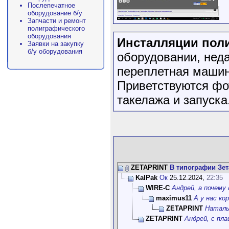
Послепечатное
оборудование б/у
Запчасти и ремонт
полиграфического
оборудования
Инсталляции пол
Заявки на закупку
б/у оборудования
оборудовании, нед
переплетная машин
Приветствуются фо
такелажа и запуска
ZETAPRINT
В типографии Зет
KalPak
Ок
25.12.2024,
22:35
WIRE-C
Андрей, а почему 
maximus11
А у нас кор
ZETAPRINT
Наталья
ZETAPRINT
Андрей, с пла