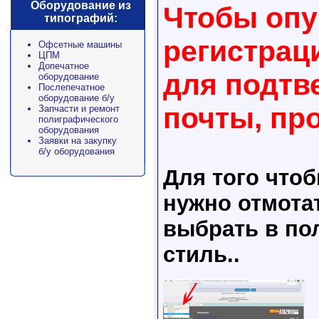
Оборудование из
Чтобы опу
типографий:
регистрац
Офсетные машины
ЦПМ
Допечатное
для подтв
оборудование
Послепечатное
оборудование б/у
почты, пр
Запчасти и ремонт
полиграфического
оборудования
Заявки на закупку
б/у оборудования
Для того что
нужно отмота
выбрать в пол
стиль..