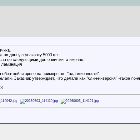
зчика.
ж на данную упаковку 5000 шт.
лана со следующими доп.опциями. а именно:
я ламинация
на обратной стороне на примере нет "вдавлиенности"
елали. Заказчик утверждает, что делали как "блин-инверсия" -такое поня
ТЗ