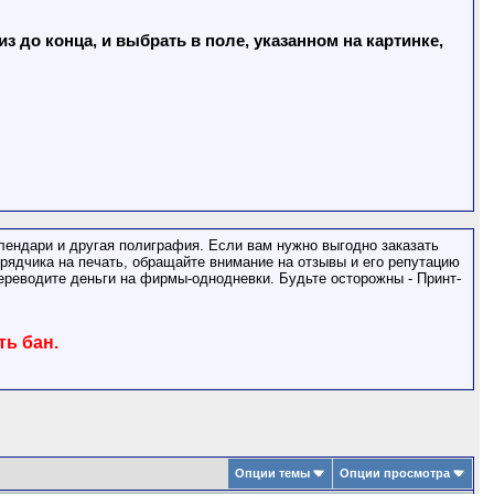
 до конца, и выбрать в поле, указанном на картинке,
лендари и другая полиграфия. Если вам нужно выгодно заказать
одрядчика на печать, обращайте внимание на отзывы и его репутацию
ереводите деньги на фирмы-однодневки. Будьте осторожны - Принт-
ть бан.
Опции темы
Опции просмотра