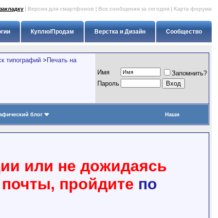
закладку
|
Версия для смартфонов
|
Все сообщения за сегодня
|
Карта форума
огии
Куплю/Продам
Верстка и Дизайн
Сообщество
ск типографий
>
Печать на
Имя
Запомнить?
Пapoль
афический блог
Наши
ции или не дожидаясь
 почты, пройдите
по