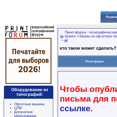
Размещ
Принт-форум - полиграфическая
бумаге
>
Заказы на офсетную пе
кто такое может сделать?
Регистрация
Чтобы опубли
Оборудование из
типографий:
письма для 
Офсетные машины
ссылке
.
ЦПМ
Допечатное
оборудование