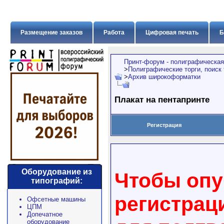
Размещение заказов
Работа
Цифровая печать
Б
Принт-форум - полиграфическая
>
Полиграфические торги, поиск
>
Архив широкоформатки
Плакат на пентапринте
Регистрация
Оборудование из
Чтобы опу
типографий:
регистрац
Офсетные машины
ЦПМ
Допечатное
оборудование