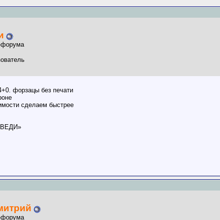
и
-форума
ователь
4+0. форзацы без печати
роне
димости сделаем быстрее
 ВЕДИ»
митрий
-форума