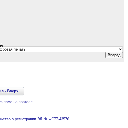
од
ив
-
Вверх
еклама на портале
ьство о регистрации ЭЛ № ФС77-43576.