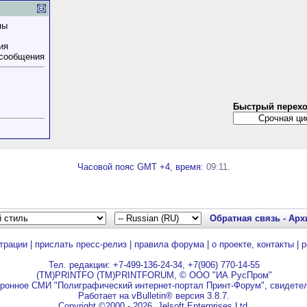
мы
ия
 сообщения
Быстрый перех
Часовой пояс GMT +4, время:
09:11
.
Обратная связь
-
Арх
трации
|
прислать пресс-релиз
|
правила форума
|
о проекте, контакты
|
р
Тел. редакции: +7-499-136-24-34, +7(906) 770-14-55
(TM)PRINTFO (TM)PRINTFORUM, © ООО "ИА РусПром"
ронное СМИ "Полиграфический интернет-портал Принт-Форум", свидетел
Работает на vBulletin® версия 3.8.7.
Copyright ©2000 - 2026, Jelsoft Enterprises Ltd.