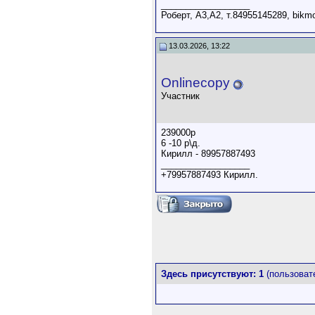
__________________
Роберт, А3,А2, т.84955145289, bikm
13.03.2026, 13:22
Onlinecopy
Участник
239000р
6 -10 р\д.
Кирилл - 89957887493
__________________
+79957887493 Кирилл.
Здесь присутствуют: 1
(пользовате