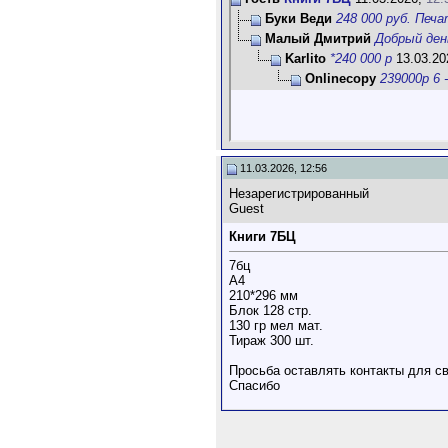
Буки Веди
248 000 руб. Печа
Малый Дмитрий
Добрый ден
Karlito
*240 000 р
13.03.20
Onlinecopy
239000р 6 -
11.03.2026, 12:56
Незарегистрированный
Guest
Книги 7БЦ
7бц
А4
210*296 мм
Блок 128 стр.
130 гр мел мат.
Тираж 300 шт.
Просьба оставлять контакты для св
Спасибо