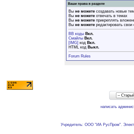
Ваши права в разделе
Вы
не можете
создавать новые те
Вы
не можете
отвечать в темах
Вы
не можете
прикреплять вложен
Вы
не можете
редактировать свои
BB коды
Вкл.
Смайлы
Вкл.
[IMG]
код
Вкл.
HTML код
Выкл.
Forum Rules
написать админис
Учредитель: ООО "ИА РусПром". Элект