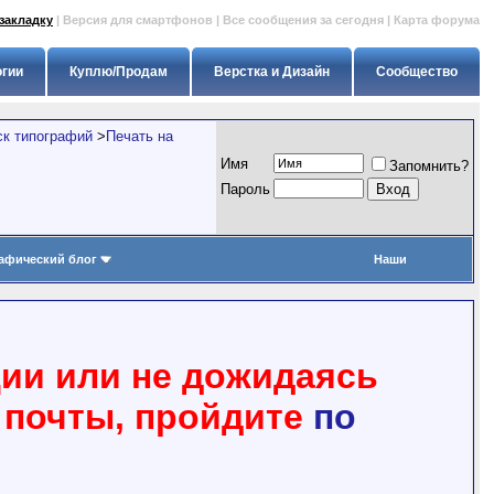
закладку
|
Версия для смартфонов
|
Все сообщения за сегодня
|
Карта форума
огии
Куплю/Продам
Верстка и Дизайн
Сообщество
ск типографий
>
Печать на
Имя
Запомнить?
Пapoль
афический блог
Наши
ции или не дожидаясь
 почты, пройдите
по