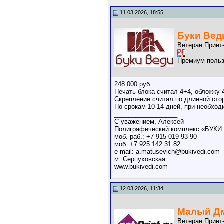
11.03.2026, 18:55
Буки Вед
Ветеран Принт
Премиум-польз
248 000 руб.
Печать блока считал 4+4, обложку 
Скрепление считал по длинной сто
По срокам 10-14 дней, при необхо
__________________
С уважением, Алексей
Полиграфический комплекс «БУКИ
моб. раб.: +7 915 019 93 90
моб.:+7 925 142 31 82
e-mail: a.matusevich@bukivedi.com
м. Серпуховская
www.bukivedi.com
12.03.2026, 11:34
Малый Д
Ветеран Принт