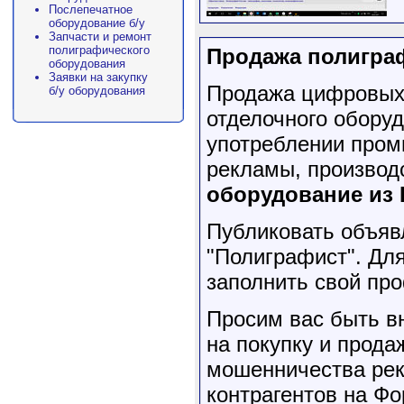
Послепечатное
оборудование б/у
Запчасти и ремонт
полиграфического
Продажа полигра
оборудования
Заявки на закупку
Продажа цифровых 
б/у оборудования
отделочного обору
употреблении пром
рекламы, производ
оборудование из
Публиковать объяв
"Полиграфист". Для
заполнить свой п
Просим вас быть в
на покупку и прода
мошенничества рек
контрагентов на Фо