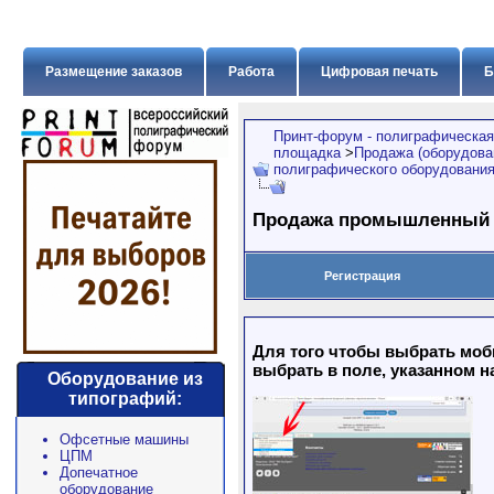
Размещение заказов
Работа
Цифровая печать
Б
Принт-форум - полиграфическая
площадка
>
Продажа (оборудован
полиграфического оборудовани
Продажа промышленный 
Регистрация
Для того чтобы выбрать моб
выбрать в поле, указанном н
Оборудование из
типографий:
Офсетные машины
ЦПМ
Допечатное
оборудование