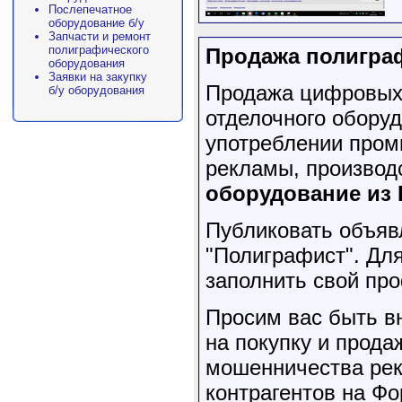
Послепечатное
оборудование б/у
Запчасти и ремонт
полиграфического
Продажа полигра
оборудования
Заявки на закупку
Продажа цифровых 
б/у оборудования
отделочного обору
употреблении пром
рекламы, производ
оборудование из
Публиковать объяв
"Полиграфист". Для
заполнить свой п
Просим вас быть в
на покупку и прода
мошенничества рек
контрагентов на Фо