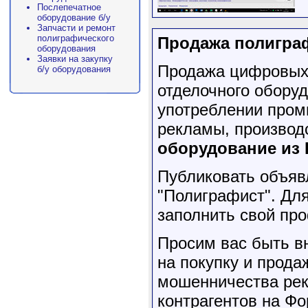
Послепечатное
оборудование б/у
Запчасти и ремонт
полиграфического
Продажа полигра
оборудования
Заявки на закупку
Продажа цифровых 
б/у оборудования
отделочного обору
употреблении пром
рекламы, производ
оборудование из
Публиковать объяв
"Полиграфист". Для
заполнить свой п
Просим вас быть в
на покупку и прода
мошенничества рек
контрагентов на Фо