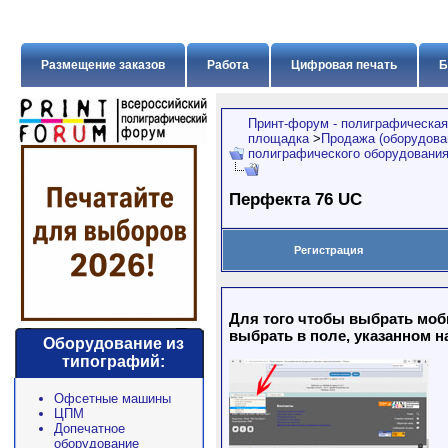
Размещение заказов
Работа
Цифровая печать
Б
Принт-форум - полиграфическая
площадка
>
Продажа (оборудован
полиграфического оборудовани
Перфекта 76 UC
Регистрация
Для того чтобы выбрать моб
выбрать в поле, указанном н
Оборудование из
типографий:
Офсетные машины
ЦПМ
Допечатное
оборудование