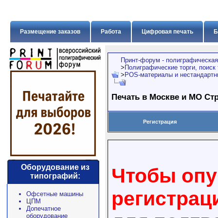
Размещение заказов
Работа
Цифровая печать
Б
Принт-форум - полиграфическая
>
Полиграфические торги, поиск
>
POS-материалы и нестандартн
Печать в Москве и МО Стр
Регистрация
Оборудование из
Чтобы опу
типографий:
регистрац
Офсетные машины
ЦПМ
Допечатное
оборудование