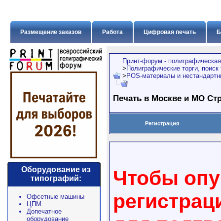
Размещение заказов
Работа
Цифровая печать
Б
Принт-форум - полиграфическая
>
Полиграфические торги, поиск
>
POS-материалы и нестандартн
Печать в Москве и МО Ст
Регистрация
Оборудование из
Чтобы опу
типографий:
регистрац
Офсетные машины
ЦПМ
Допечатное
оборудование