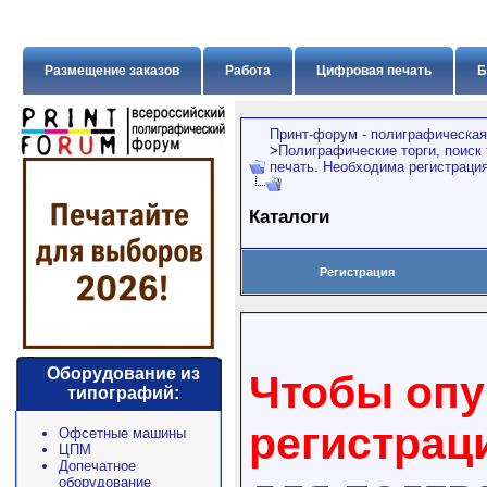
Размещение заказов
Работа
Цифровая печать
Б
Принт-форум - полиграфическая
>
Полиграфические торги, поиск
печать. Необходима регистрация
Каталоги
Регистрация
Оборудование из
Чтобы опу
типографий:
регистрац
Офсетные машины
ЦПМ
Допечатное
оборудование