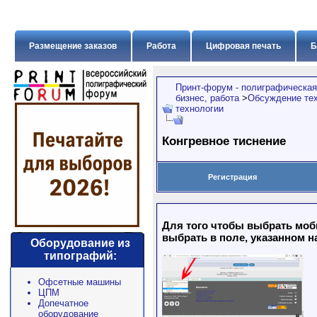
Размещение заказов
Работа
Цифровая печать
Б
Принт-форум - полиграфическая
бизнес, работа
>
Обсуждение тех
технологии
Конгревное тиснение
Регистрация
Для того чтобы выбрать моб
выбрать в поле, указанном н
Оборудование из
типографий:
Офсетные машины
ЦПМ
Допечатное
оборудование