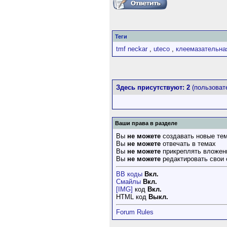
Теги
tmf neckar
,
uteco
,
клеемазательна
Здесь присутствуют: 2
(пользовате
Ваши права в разделе
Вы
не можете
создавать новые те
Вы
не можете
отвечать в темах
Вы
не можете
прикреплять вложен
Вы
не можете
редактировать свои
BB коды
Вкл.
Смайлы
Вкл.
[IMG]
код
Вкл.
HTML код
Выкл.
Forum Rules