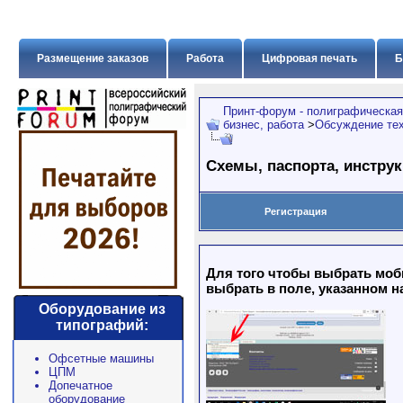
Размещение заказов
Работа
Цифровая печать
Б
Принт-форум - полиграфическая
бизнес, работа
>
Обсуждение тех
Схемы, паспорта, инструк
Регистрация
Для того чтобы выбрать моб
выбрать в поле, указанном н
Оборудование из
типографий:
Офсетные машины
ЦПМ
Допечатное
оборудование