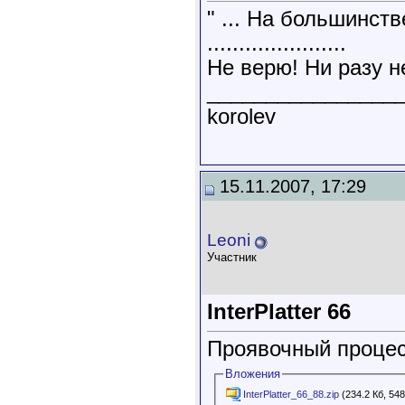
" ... На большинст
......................
Не верю! Ни разу н
________________
korolev
15.11.2007, 17:29
Leoni
Участник
InterPlatter 66
Проявочный процесс
Вложения
InterPlatter_66_88.zip
(234.2 Кб, 54