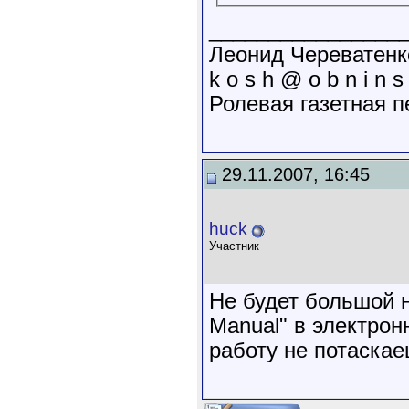
________________
Леонид Череватенк
k o s h @ o b n i n s 
Ролевая газетная п
29.11.2007, 16:45
huck
Участник
Не будет большой н
Manual" в электрон
работу не потаска