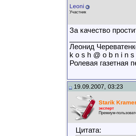
Leoni
Участник
За качество прости
________________
Леонид Череватенк
k o s h @ o b n i n s 
Ролевая газетная п
19.09.2007, 03:23
Starik Krame
эксперт
Премиум-пользоват
Цитата: