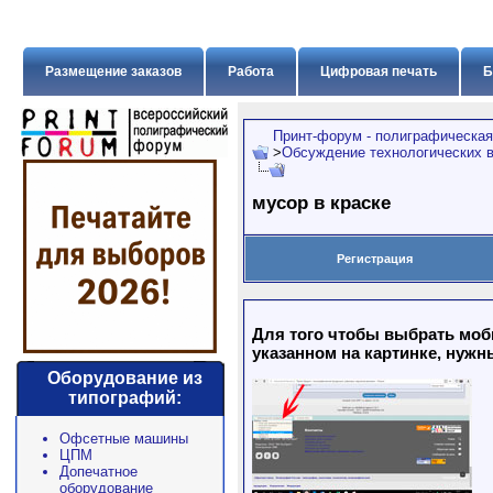
Размещение заказов
Работа
Цифровая печать
Б
Принт-форум - полиграфическая
>
Обсуждение технологических в
мусор в краске
Регистрация
Для того чтобы выбрать моб
указанном на картинке, нужн
Оборудование из
типографий:
Офсетные машины
ЦПМ
Допечатное
оборудование