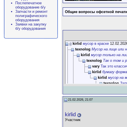
Послепечатное
оборудование б/у
Запчасти и ремонт
Общие вопросы офсетной печат
полиграфического
оборудования
Заявки на закупку
б/у оборудования
kirlid
мусор в краске
12.02.202
texnolog
Мусор на лице или н
kirlid
мусор только на лиц
texnolog
Так о том и р
vary
Так это класс
kirlid
бумагу форм
kirlid
мусор на 
texnolog
Зап
PMU
Так 
kirlid
Д
21.02.2026, 21:07
kirl
kirlid
Участник