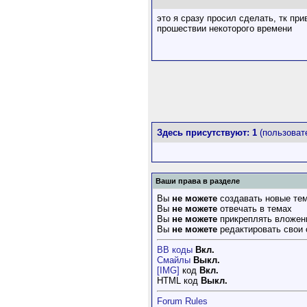
это я сразу просил сделать, тк пр
прошествии некоторого времени
Здесь присутствуют: 1
(пользовате
Ваши права в разделе
Вы
не можете
создавать новые те
Вы
не можете
отвечать в темах
Вы
не можете
прикреплять вложен
Вы
не можете
редактировать свои
BB коды
Вкл.
Смайлы
Выкл.
[IMG]
код
Вкл.
HTML код
Выкл.
Forum Rules