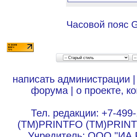
Часовой пояс 
tex
написать администрации
PMU
Опираемся на то, чт
kirlid
штрих код, это 
форума
|
о проекте, к
kirlid
непропечатки 
brosko1
Это сколько же дол
brosko1
А в целом, это же т
Тел. редакции: +7-499-
(TM)PRINTFO (TM)PRIN
Учредитель: ООО "ИА 