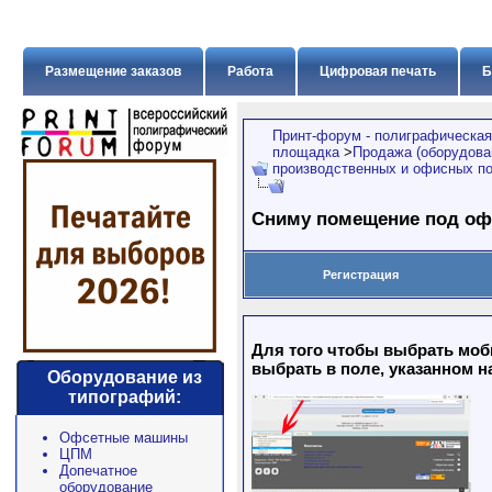
Размещение заказов
Работа
Цифровая печать
Б
Принт-форум - полиграфическая
площадка
>
Продажа (оборудован
производственных и офисных п
Сниму помещение под оф
Регистрация
Для того чтобы выбрать моб
выбрать в поле, указанном н
Оборудование из
типографий:
Офсетные машины
ЦПМ
Допечатное
оборудование