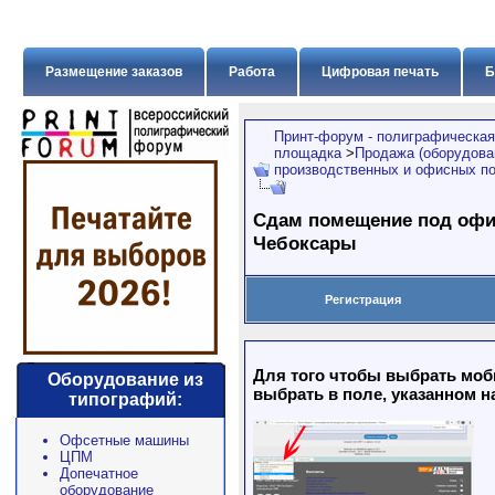
Размещение заказов
Работа
Цифровая печать
Б
Принт-форум - полиграфическая
площадка
>
Продажа (оборудован
производственных и офисных п
Сдам помещение под оф
Чебоксары
Регистрация
Для того чтобы выбрать моб
Оборудование из
выбрать в поле, указанном н
типографий:
Офсетные машины
ЦПМ
Допечатное
оборудование