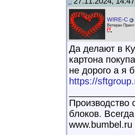
27.11.2024, 14:47
WIRE-C
Ветеран Принт
Да делают в К
картона покуп
не дорого а я 
https://sftgroup
____________
Производство 
блоков. Всегда
www.bumbel.ru