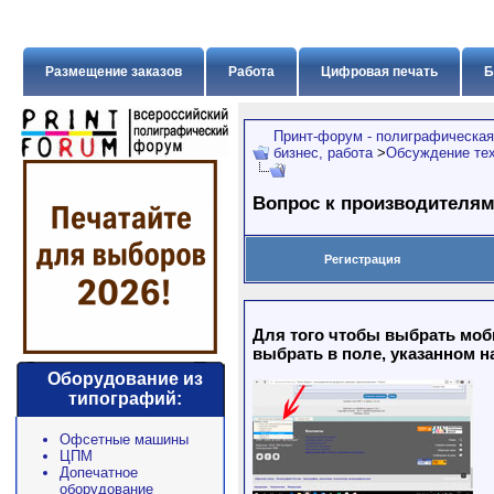
Размещение заказов
Работа
Цифровая печать
Б
Принт-форум - полиграфическая
бизнес, работа
>
Обсуждение тех
Вопрос к производителям
Регистрация
Для того чтобы выбрать моб
выбрать в поле, указанном н
Оборудование из
типографий:
Офсетные машины
ЦПМ
Допечатное
оборудование