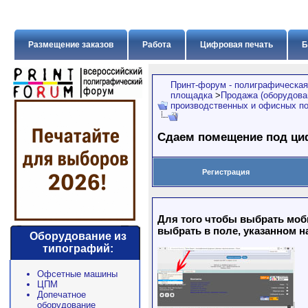
Размещение заказов
Работа
Цифровая печать
Б
Принт-форум - полиграфическая
площадка
>
Продажа (оборудован
производственных и офисных п
Сдаем помещение под ц
Регистрация
Для того чтобы выбрать моб
выбрать в поле, указанном н
Оборудование из
типографий:
Офсетные машины
ЦПМ
Допечатное
оборудование