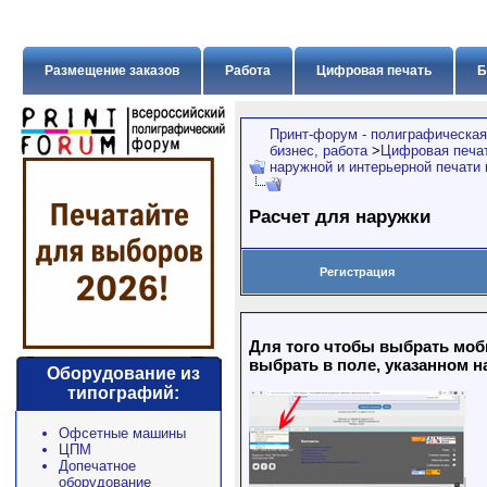
Размещение заказов
Работа
Цифровая печать
Б
Принт-форум - полиграфическая
бизнес, работа
>
Цифровая печат
наружной и интерьерной печати
Расчет для наружки
Регистрация
Для того чтобы выбрать моб
выбрать в поле, указанном н
Оборудование из
типографий:
Офсетные машины
ЦПМ
Допечатное
оборудование