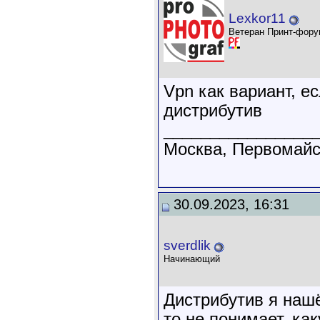
Lexkor11
Ветеран Принт-фору
Vpn как вариант, е
дистрибутив
________________
Москва, Первомайск
30.09.2023, 16:31
sverdlik
Начинающий
Дистрибутив я нашё
то не понимает, ка