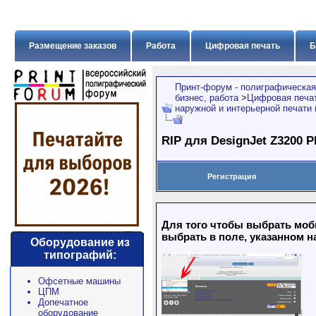
Размещение заказов
Работа
Цифровая печать
Б
Принт-форум - полиграфическая
бизнес, работа
>
Цифровая печат
наружной и интерьерной печати
RIP для DesignJet Z3200 P
Регистрация
Для того чтобы выбрать моб
выбрать в поле, указанном н
Оборудование из
типографий:
Офсетные машины
ЦПМ
Допечатное
оборудование