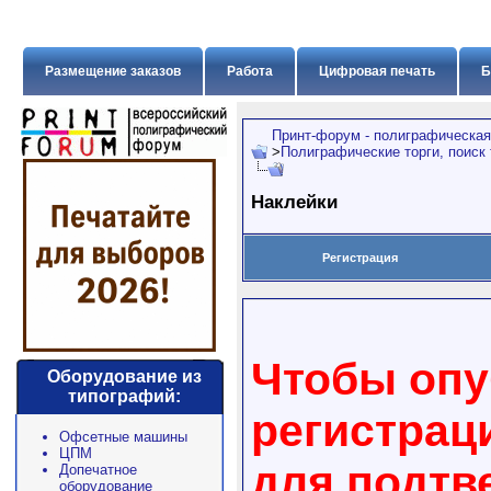
Размещение заказов
Работа
Цифровая печать
Б
Принт-форум - полиграфическая
>
Полиграфические торги, поиск
Наклейки
Регистрация
Чтобы опу
Оборудование из
типографий:
регистрац
Офсетные машины
ЦПМ
для подтв
Допечатное
оборудование