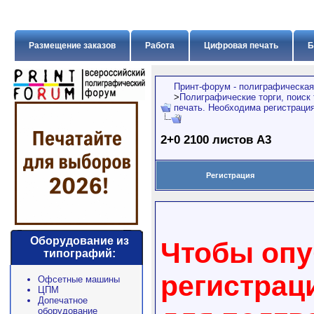
Размещение заказов
Работа
Цифровая печать
Б
Принт-форум - полиграфическая
>
Полиграфические торги, поиск
печать. Необходима регистрация
2+0 2100 листов А3
Регистрация
Оборудование из
Чтобы опу
типографий:
регистрац
Офсетные машины
ЦПМ
Допечатное
оборудование