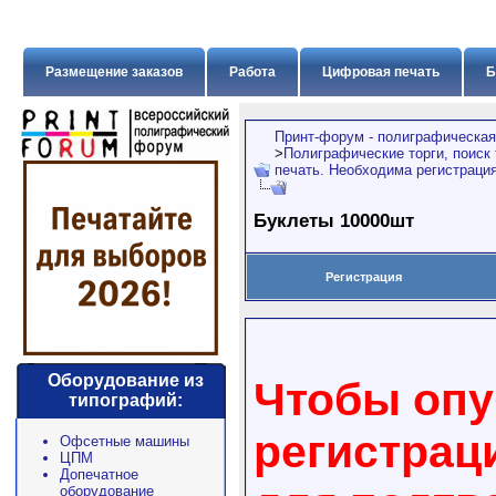
Размещение заказов
Работа
Цифровая печать
Б
Принт-форум - полиграфическая
>
Полиграфические торги, поиск
печать. Необходима регистрация
Буклеты 10000шт
Регистрация
Оборудование из
Чтобы опу
типографий:
регистрац
Офсетные машины
ЦПМ
Допечатное
оборудование