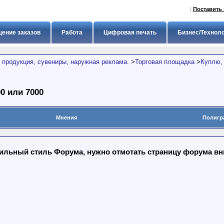
|
Поставить 
ение заказов
Работа
Цифровая печать
Бизнес/Технол
 продукция, сувениры, наружная реклама.
>
Торговая площадка
>
Куплю,
0 или 7000
Мнения
Полигр
льный стиль Форума, нужно отмотать страницу форума вниз