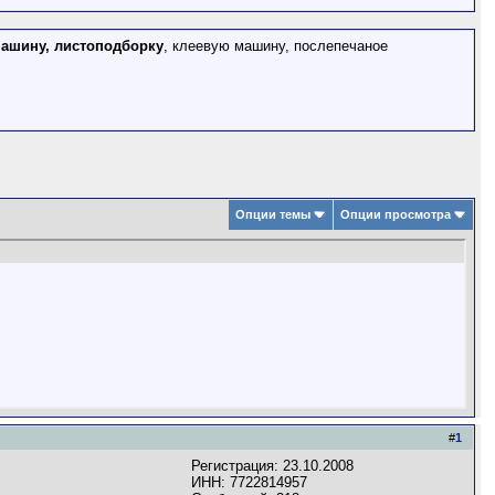
ашину, листоподборку
, клеевую машину, послепечаное
Опции темы
Опции просмотра
#
1
Регистрация: 23.10.2008
ИНН: 7722814957