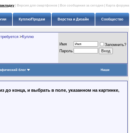
закладку
|
Версия для смартфонов
|
Все сообщения за сегодня
|
Карта форума
огии
Куплю/Продам
Верстка и Дизайн
Сообщество
 требуется
>
Куплю
Имя
Запомнить?
Пapoль
афический блог
Наши
 до конца, и выбрать в поле, указанном на картинке,