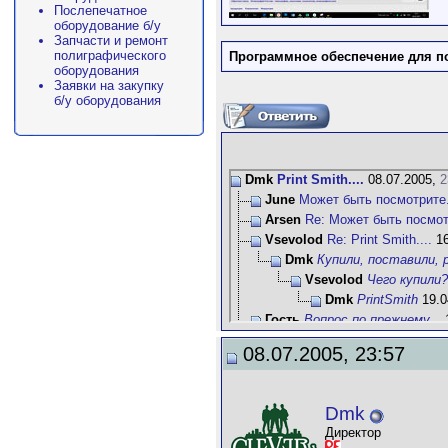
Послепечатное
оборудование б/у
Запчасти и ремонт
полиграфического
Программное обеспечение для п
оборудования
Заявки на закупку
б/у оборудования
Dmk
Print Smith....
08.07.2005,
2
June
Может быть посмотрите.
Arsen
Re: Может быть посмот
Vsevolod
Re: Print Smith....
16
Dmk
Купили, поставили, р
Vsevolod
Чего купили
Dmk
PrintSmith
19.0
Гость
Вопрос по прежнему...
1
POMAH
А как же аглицкий
08.07.2005, 23:57
okama
CRM CLIENTmana
Dmk
А помоему Ваш
Дополнительны
Dmk
Dmk
А кто его сейчас
Директор