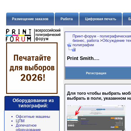
Размещение заказов
Работа
Цифровая печать
Б
Принт-форум - полиграфическая
бизнес, работа
>
Обсуждение тех
полиграфии
Print Smith....
Регистрация
Для того чтобы выбрать моб
выбрать в поле, указанном н
Оборудование из
типографий:
Офсетные машины
ЦПМ
Допечатное
оборудование