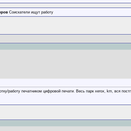
еров
Соискатели ищут работу
тку/работу печатником цифровой печати. Весь парк xerox, km, вся пос