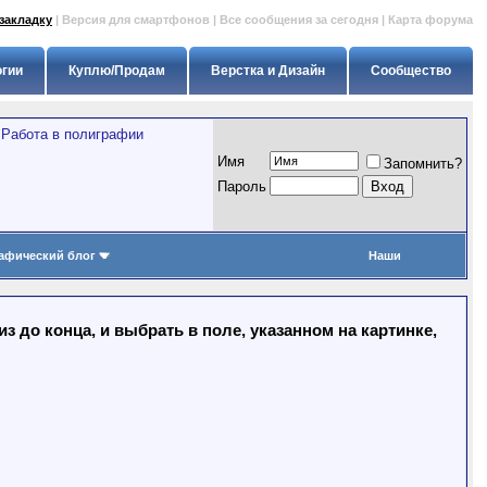
закладку
|
Версия для смартфонов
|
Все сообщения за сегодня
|
Карта форума
огии
Куплю/Продам
Верстка и Дизайн
Сообщество
>
Работа в полиграфии
Имя
Запомнить?
Пapoль
афический блог
Наши
 до конца, и выбрать в поле, указанном на картинке,