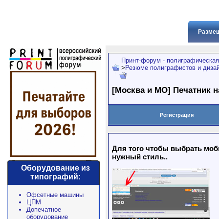
Размещ
Принт-форум - полиграфическая
>
Резюме полиграфистов и диза
[Москва и МО] Печатник н
Регистрация
Для того чтобы выбрать моби
нужный стиль..
Оборудование из
типографий:
Офсетные машины
ЦПМ
Допечатное
оборудование