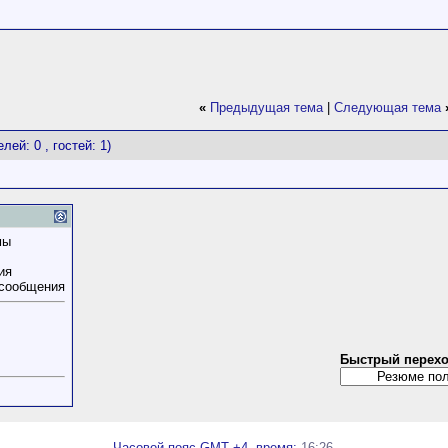
«
Предыдущая тема
|
Следующая тема
лей: 0 , гостей: 1)
мы
ия
 сообщения
Быстрый перех
Часовой пояс GMT +4, время:
16:26
.