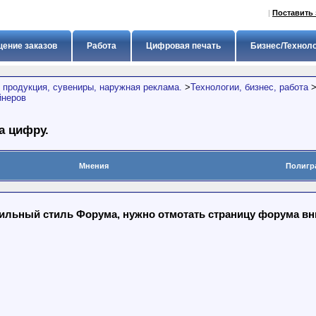
|
Поставить 
ение заказов
Работа
Цифровая печать
Бизнес/Технол
 продукция, сувениры, наружная реклама.
>
Технологии, бизнес, работа
йнеров
а цифру.
Мнения
Полигр
льный стиль Форума, нужно отмотать страницу форума вниз