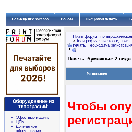
Размещение заказов
Работа
Цифровая печать
Б
Принт-форум - полиграфическая
>
Полиграфические торги, поиск
печать. Необходима регистрация
Пакеты бумажные 2 вида
Регистрация
Оборудование из
Чтобы опу
типографий:
регистрац
Офсетные машины
ЦПМ
Допечатное
оборудование