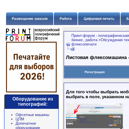
Размещение заказов
Работа
Цифровая печать
Б
Принт-форум - полиграфическая
бизнес, работа
>
Обсуждение тех
флексопечати
Листовая флексомашина -
Регистрация
Для того чтобы выбрать моб
выбрать в поле, указанном н
Оборудование из
типографий:
Офсетные машины
ЦПМ
Допечатное
оборудование