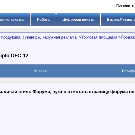
|
Поставить 
ение заказов
Работа
Цифровая печать
Бизнес/Технол
 продукция, сувениры, наружная реклама.
>
Торговая площадка
>
Продажа
plo DFC-12
Мнения
Полигр
льный стиль Форума, нужно отмотать страницу форума вниз