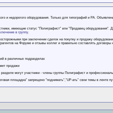
ого и недорогого оборудования. Только для типографий и РА. Объявлен
стники, имеющие статус "Полиграфист" или "Продавец оборудования". Д
включение в группу
.
осторожными при заключении сделок на покупку и продажу оборудован
рагентов на Форуме и отзывы коллег и правильно составлять договоры н
ний в различных подразделах
дмет продажи
м разделе могут участники - члены группы Полиграфист и профессионал
рговая площадка" запрещено "поднимать","UP-ать" свои темы в ленте пу