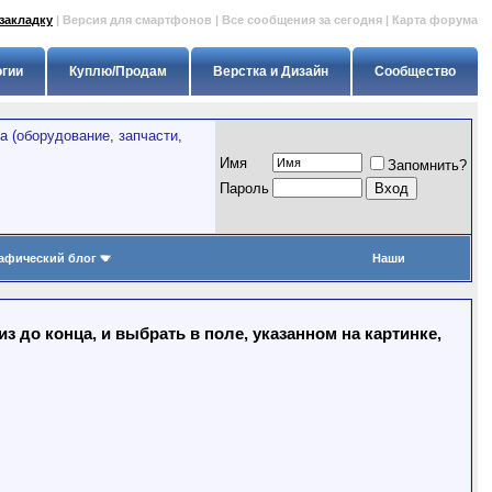
закладку
|
Версия для смартфонов
|
Все сообщения за сегодня
|
Карта форума
огии
Куплю/Продам
Верстка и Дизайн
Сообщество
 (оборудование, запчасти,
Имя
Запомнить?
Пapoль
афический блог
Наши
 до конца, и выбрать в поле, указанном на картинке,