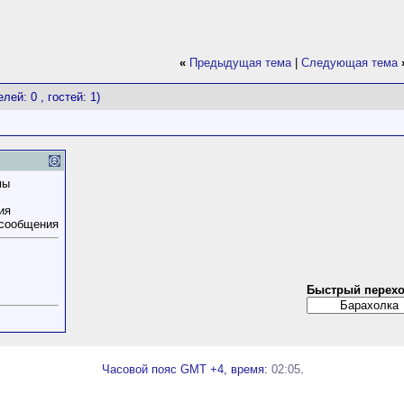
«
Предыдущая тема
|
Следующая тема
лей: 0 , гостей: 1)
мы
ия
 сообщения
Быстрый перех
Часовой пояс GMT +4, время:
02:05
.