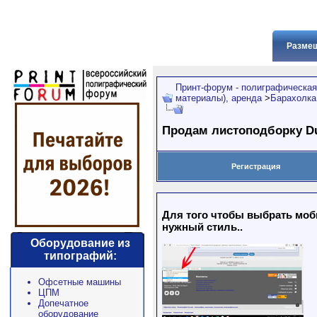
Размещ
Принт-форум - полиграфическая
материалы), аренда
>
Барахолка
Продам листоподборку Du
Регистрация
Для того чтобы выбрать моби
нужный стиль..
Оборудование из
типографий:
Офсетные машины
ЦПМ
Допечатное
оборудование