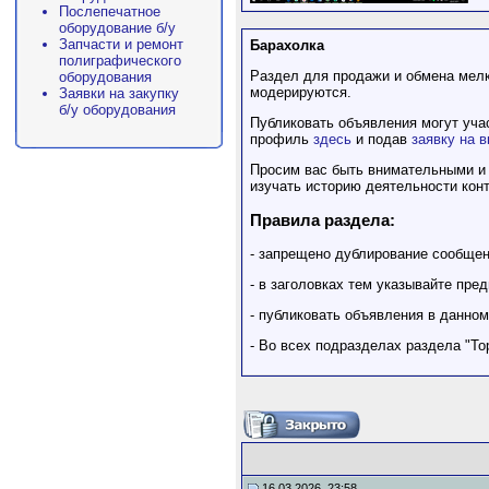
Послепечатное
оборудование б/у
Запчасти и ремонт
Барахолка
полиграфического
Раздел для продажи и обмена мелк
оборудования
модерируются.
Заявки на закупку
б/у оборудования
Публиковать объявления могут уча
профиль
здесь
и подав
заявку на 
Просим вас быть внимательными и 
изучать историю деятельности конт
Правила раздела:
- запрещено дублирование сообще
- в заголовках тем указывайте пре
- публиковать объявления в данно
- Во всех подразделах раздела "То
16.03.2026, 23:58