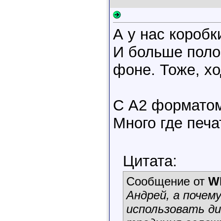
А у нас коробк
И больше поло
фоне. Тоже, хо
С А2 формато
Много где печ
Цитата:
Сообщение от
W
Андрей, а почем
использовать ди