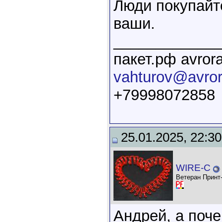
Люди покупайт
ваши.
____________
пакет.рф avrora
vahturov@avrora
+79998072858
25.01.2025, 22:30
WIRE-C
Ветеран Принт
Андрей, а поч