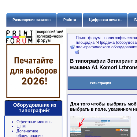
Размещение заказов
Работа
Цифровая печать
Б
Принт-форум - полиграфическая
площадка
>
Продажа (оборудован
полиграфического оборудовани
В типографии Зетапринт з
машина А1 Komori Lthron
Регистрация
Для того чтобы выбрать моб
Оборудование из
выбрать в поле, указанном н
типографий:
Офсетные машины
ЦПМ
Допечатное
оборудование