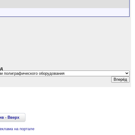
од
ив
-
Вверх
еклама на портале