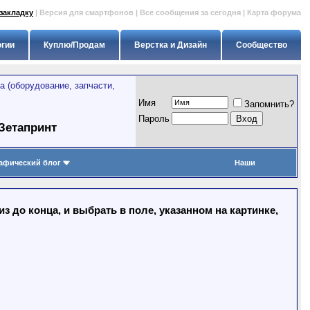
закладку
|
Версия для смартфонов
|
Все сообщения за сегодня
|
Карта форума
огии
Куплю/Продам
Верстка и Дизайн
Сообщество
 (оборудование, запчасти,
Имя
Запомнить?
Пapoль
 Зетапринт
афический блог
Наши
 до конца, и выбрать в поле, указанном на картинке,