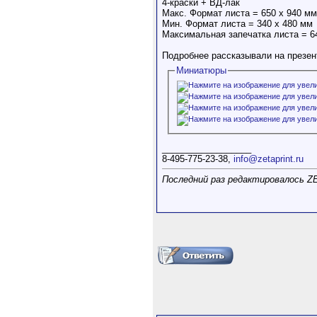
4-краски + ВД-лак
Макс. Формат листа = 650 х 940 мм
Мин. Формат листа = 340 х 480 мм
Максимальная запечатка листа = 
Подробнее рассказывали на презен
Миниатюры
__________________
8-495-775-23-38,
info@zetaprint.ru
Последний раз редактировалось ZE