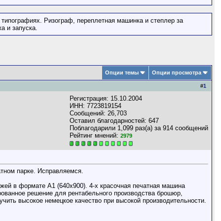
 типографиях. Ризограф, переплетная машинка и степлер за
а и запуска.
Опции темы
Опции просмотра
#
1
Регистрация: 15.10.2004
ИНН: 7723819154
Сообщений: 26,703
Оставил благодарностей: 647
Поблагодарили 1,099 раз(а) за 914 сообщений
Рейтинг мнений:
2979
тном парке. Исправляемся.
жей в формате А1 (640x900). 4-х красочная печатная машина
рованное решение для рентабельного производства брошюр,
учить высокое немецкое качество при высокой производительности.