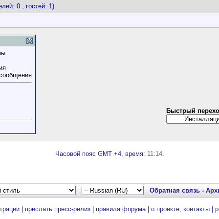
лей: 0 , гостей: 1)
мы
ия
 сообщения
Быстрый перех
Часовой пояс GMT +4, время:
11:14
.
Обратная связь
-
Арх
трации
|
прислать пресс-релиз
|
правила форума
|
о проекте, контакты
|
р