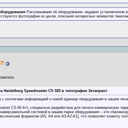
оборудования
Рассказываем об оборудовании, недавно установленом в
тствуются фотографии из цехов, описания интересных моментов такелаж
NT
ователь
а Heidelberg Speedmaster CS 920 в типографии Зетапринт
 с коллегами информацией о новой единице оборудования в нашем печа
master СS-92-4+L специально разработана для печати коммерческих тира
 камер-ракельной системой в нашем парке оборудования – это сбаланси
ассическим форматом (А5, А4 или А3-А2-А1), что позволяет клиенту пол