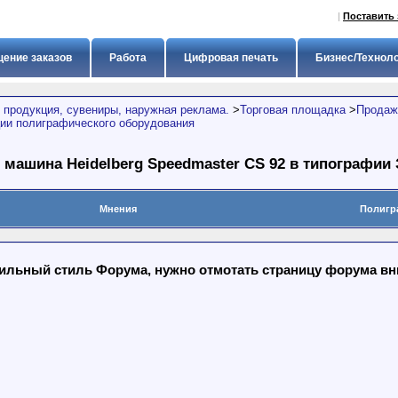
|
Поставить 
ение заказов
Работа
Цифровая печать
Бизнес/Технол
 продукция, сувениры, наружная реклама.
>
Торговая площадка
>
Продажа
ии полиграфического оборудования
 машина Heidelberg Speedmaster CS 92 в типографии
Мнения
Полигр
льный стиль Форума, нужно отмотать страницу форума вниз