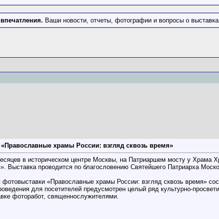
 впечатления.
Ваши новости, отчеты, фотографии и вопросы о выставка
 «Православные храмы России: взгляд сквозь время»
 месяцев в историческом центре Москвы, на Патриаршем мосту у Храма 
я». Выставка проводится по благословению Святейшего Патриарха Моско
 фотовыставки «Православные храмы России: взгляд сквозь время» сост
роведения для посетителей предусмотрен целый ряд культурно-просвети
авке фоторабот, священнослужителями.