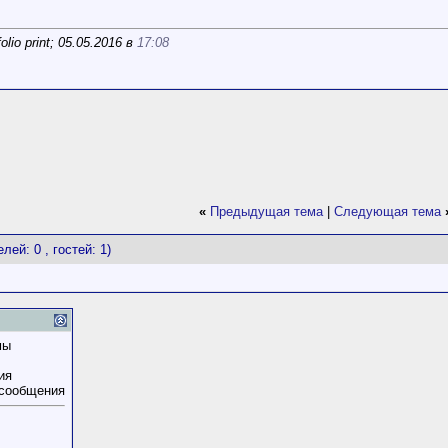
io print; 05.05.2016 в
17:08
«
Предыдущая тема
|
Следующая тема
лей: 0 , гостей: 1)
мы
ия
 сообщения