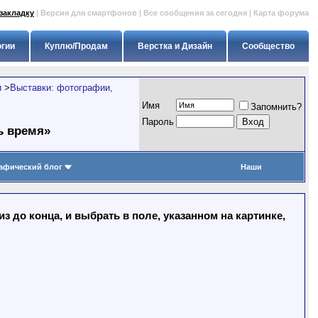
закладку
|
Версия для смартфонов
|
Все сообщения за сегодня
|
Карта форума
огии
Куплю/Продам
Верстка и Дизайн
Сообщество
и
>
Выставки: фотографии,
Имя
Запомнить?
Пapoль
ь время»
афический блог
Наши
 до конца, и выбрать в поле, указанном на картинке,