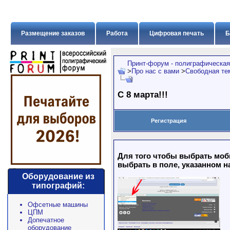
Размещение заказов
Работа
Цифровая печать
Б
Принт-форум - полиграфическая
>
Про нас с вами
>
Свободная те
C 8 марта!!!
Регистрация
Для того чтобы выбрать моб
выбрать в поле, указанном н
Оборудование из
типографий:
Офсетные машины
ЦПМ
Допечатное
оборудование