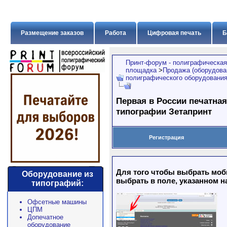
Размещение заказов
Работа
Цифровая печать
Б
Принт-форум - полиграфическая
площадка
>
Продажа (оборудован
полиграфического оборудовани
Первая в России печатная
типографии Зетапринт
Регистрация
Для того чтобы выбрать моб
Оборудование из
выбрать в поле, указанном н
типографий:
Офсетные машины
ЦПМ
Допечатное
оборудование