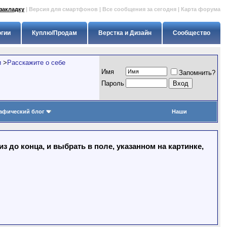
закладку
|
Версия для смартфонов
|
Все сообщения за сегодня
|
Карта форума
огии
Куплю/Продам
Верстка и Дизайн
Сообщество
и
>
Расскажите о себе
Имя
Запомнить?
Пapoль
афический блог
Наши
 до конца, и выбрать в поле, указанном на картинке,