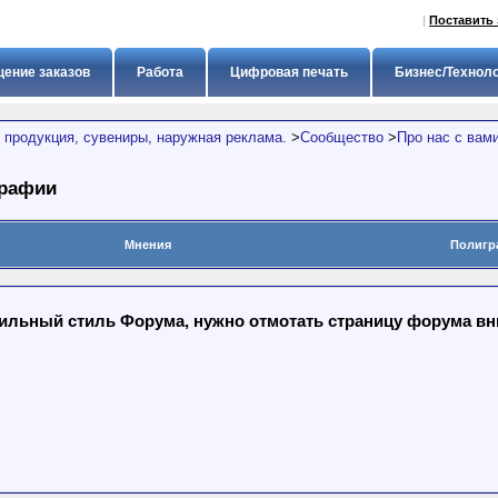
|
Поставить 
ение заказов
Работа
Цифровая печать
Бизнес/Технол
 продукция, сувениры, наружная реклама.
>
Сообщество
>
Про нас с вам
графии
Мнения
Полигр
льный стиль Форума, нужно отмотать страницу форума вниз