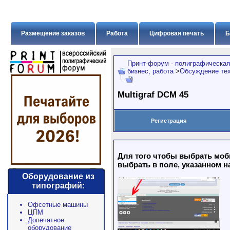
Размещение заказов
Работа
Цифровая печать
Б
Принт-форум - полиграфическая
бизнес, работа
>
Обсуждение тех
Multigraf DCM 45
Регистрация
Для того чтобы выбрать моб
выбрать в поле, указанном н
Оборудование из
типографий:
Офсетные машины
ЦПМ
Допечатное
оборудование