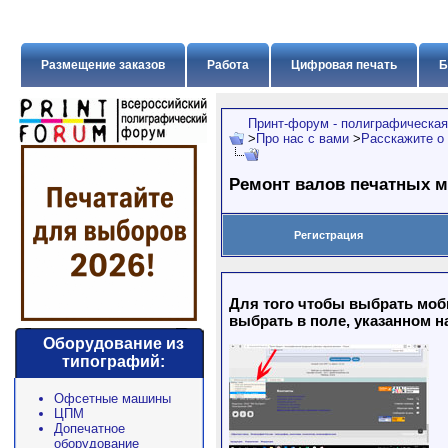
Размещение заказов
Работа
Цифровая печать
Б
Принт-форум - полиграфическая
>
Про нас с вами
>
Расскажите о
Ремонт валов печатных м
Регистрация
Для того чтобы выбрать моб
выбрать в поле, указанном н
Оборудование из
типографий:
Офсетные машины
ЦПМ
Допечатное
оборудование