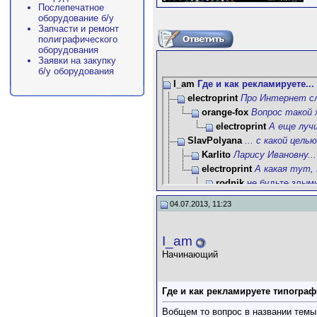
Послепечатное
оборудование б/у
Запчасти и ремонт
полиграфического
оборудования
Заявки на закупку
б/у оборудования
I_am
Где и как рекламируете...
electroprint
Про Интернет с
orange-fox
Вопрос такой ж
electroprint
А еще луч
SlavPolyana
... с какой целью
Karlito
Ларису Ивановну...
electroprint
А какая тут, 
rodnik
не будьте злыми
orange-fox
Это "не 
04.07.2013, 11:23
Дополнительны
SergeyBelokurov
Знаю некот
I_am
BananaPrint
Ну да.... вот
Printos
сарафанное радио
Начинающий
Digio
Безобидный, в принципе,
Poligraftorg
Наверное, как и
Где и как рекламируете типограф
POLYGREY
Сарафанное р
greenvis
Прогрессивна
Вобщем то вопрос в названии темы