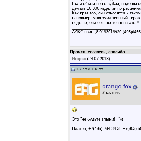
Если объем не по зубам, надо им с
делать 10.000 изделий по расценкам
Как правило, они относятся к так
например, многомиллионный тираж бу
неделю, они согласятся и на это!!!
__________________
АЯКС принт,8 9163016920,(495)6455
Прочел, согласен, спасибо.
Игорёк
(24.07.2013)
08.07.2013, 10:22
orange-fox
Участник
Это "не будьте злыми!!!")))
__________________
Платон, +7(495) 984-34-38 +7(903) 