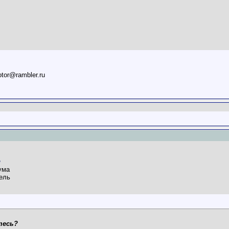
otor@rambler.ru
ума
ель
тесь?