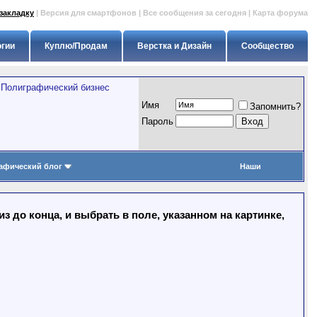
закладку
|
Версия для смартфонов
|
Все сообщения за сегодня
|
Карта форума
огии
Куплю/Продам
Верстка и Дизайн
Сообщество
>
Полиграфический бизнес
Имя
Запомнить?
Пapoль
афический блог
Наши
 до конца, и выбрать в поле, указанном на картинке,