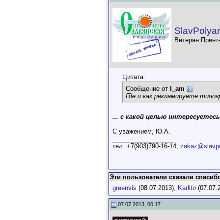
SlavPolya
Ветеран Принт
Цитата:
Сообщение от
I_am
Где и как рекламируете типог
... с какой целью интересуетес
С уважением, Ю.А.
__________________
тел. +7(903)790-16-14,
zakaz@slavpo
Эти пользователи сказали спасибо
greenvis
(08.07.2013),
Karlito
(07.07.
07.07.2013, 00:17