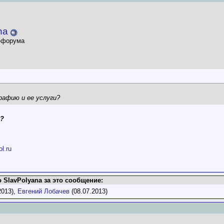
na
-форума
рафию и ее услуги?
ь?
l.ru
 SlavPolyana за это сообщение:
2013),
Евгений Лобачев
(08.07.2013)