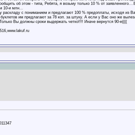
ообщить об этом - типа, Ребята, я возьму только 10 % от заявленного...
 10-и млн...
ому раскладу с пониманием и предлагают 100 % предоплаты, исходя из В
клетов им предлагают за 78 коп. за штуку. А если у Вас оно же вылезает
 Только Вы должны сроки выдержать четко!!!! Иначе вернутся 90-е((((
516,www.lakuf.ru
5011347