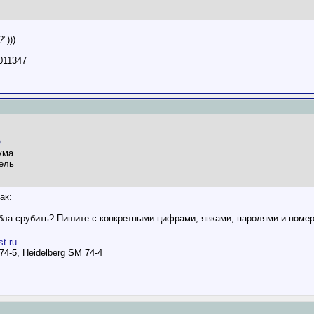
")))
5011347
ума
ель
ак:
абла срубить? Пишите с конкретными цифрами, явками, паролями и ном
st.ru
74-5, Heidelberg SM 74-4