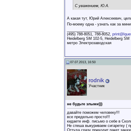
С уважением, Ю.А.
А какая тут, Юрий Алексеевич, це
По-моему одна - узнать как за мин
__________________
(495) 788-8051, 788-8052,
print@lque
Heidelberg SM 102-5, Heidelberg SM 
метро Электрозаводская
07.07.2013, 16:50
rodnik
Участник
не будьте злыми)))
давайте поможем человеку!!!
все предельно просто!!!
кидаете инф. письмо о себе в Скол
Не спеша выкуриваем сигаретку ( п
Оттуда сразу приходит пакет заказ