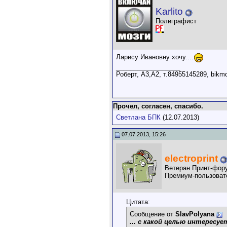
Karlito
Полиграфист
Ларису Ивановну хочу....
__________________
Роберт, А3,А2, т.84955145289, bikm
Прочел, согласен, спасибо.
Светлана БПК
(12.07.2013)
07.07.2013, 15:26
electroprint
Ветеран Принт-фор
Премиум-пользоват
Цитата:
Сообщение от
SlavPolyana
... с какой целью интересуе