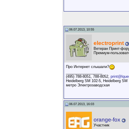
Антип Утин
еще мо
POLYGREY
А вы
Karlito
Согласен! И тол
wlkw
сарафанное р
Karlito
Дык про н
06.07.2013, 10:55
wlkw
Дзен и РуТуб.
23.03.
greenvis
В свете посл
electroprint
wlkw
Сейчас взялся
Ветеран Принт-фор
greenvis
ПФ пок
Премиум-пользоват
Дополнительны
POLYGREY
Да с
KalPak
Ок
08.12.2023,
18:40
Про Интернет слышали?
__________________
(495) 788-8051, 788-8052,
print@lque
Heidelberg SM 102-5, Heidelberg SM 
метро Электрозаводская
06.07.2013, 16:03
orange-fox
Участник