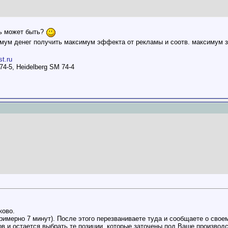
ль может быть?
имум денег получить максимум эффекта от рекламы и соотв. максимум за
st.ru
74-5, Heidelberg SM 74-4
ково.
римерно 7 минут). После этого перезваниваете туда и сообщаете о сво
ов и остается выбрать те позиции, которые заточены под Ваше производст