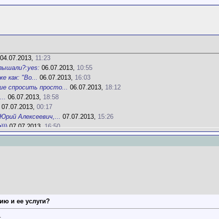
04.07.2013,
11:23
лышали?:yes:
06.07.2013,
10:55
е как: "Во...
06.07.2013,
16:03
ше спросить просто...
06.07.2013,
18:12
...
06.07.2013,
18:58
07.07.2013,
00:17
Юрий Алексеевич,...
07.07.2013,
15:26
)))
07.07.2013,
16:50
будьте...
08.07.2013,
10:22
е ответы в подтемах
орые компании...
08.07.2013,
15:10
 только холодные...
01.08.2013,
15:21
;)
09.08.2013,
16:05
...
09.07.2013,
14:59
 большинство...
11.09.2021,
18:18
ию и ее услуги?
адио. Передают...
04.02.2022,
16:49
я методика.
04.02.2022,
17:03
.