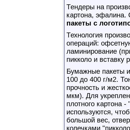
Тендеры на произв
картона, эфалина.
пакеты с логотип
Технология произв
операций: офсетну
ламинирование (при
пикколо и вставку р
Бумажные пакеты из
100 до 400 г/м2. Т
прочность и жестк
мкм). Для укреплен
плотного картона -
используются, что
большой вес, отвер
колечками "пикколо