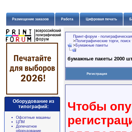
Размещение заказов
Работа
Цифровая печать
Б
Принт-форум - полиграфическая
>
Полиграфические торги, поиск
>
Бумажные пакеты
бумажные пакеты 2000 ш
Регистрация
Оборудование из
Чтобы опу
типографий:
регистрац
Офсетные машины
ЦПМ
Допечатное
оборудование