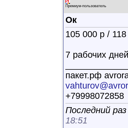
Премиум-пользователь
Ок
105 000 р / 118
7 рабочих дне
____________
пакет.рф avrora
vahturov@avrora
+79998072858
Последний раз
18:51