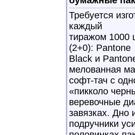
бумажные пак
Требуется изг
каждый
тиражом 1000 ш
(2+0): Pantone
Black и Panton
мелованная ма
софт-тач с одн
«пикколо черн
веревочные ди
завязках. Дно 
подручники ус
половинках пак