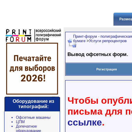
Размещ
Принт-форум - полиграфическая
бумаге
>
Услуги репроцентров
Вывод офсетных форм.
Регистрация
Чтобы опубли
Оборудование из
типографий:
письма для 
Офсетные машины
ссылке
.
ЦПМ
Допечатное
оборудование