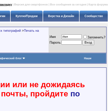
закладку
|
Версия для смартфонов
|
Все сообщения за сегодня
|
Карта форума
огии
Куплю/Продам
Верстка и Дизайн
Сообщество
ск типографий
>
Печать на
Имя
Запомнить?
Пapoль
афический блог
Наши
ции или не дожидаясь
 почты, пройдите
по