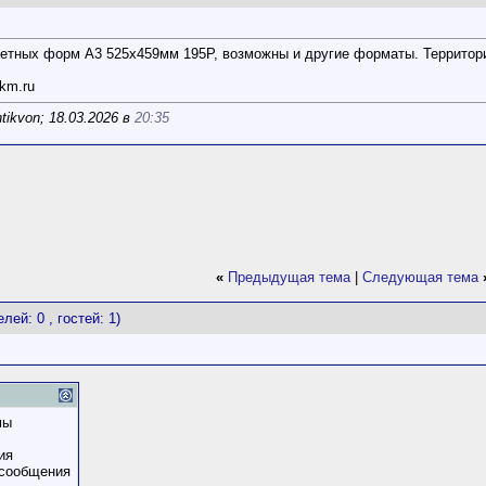
сетных форм А3 525х459мм 195Р, возможны и другие форматы. Террит
km.ru
ikvon; 18.03.2026 в
20:35
«
Предыдущая тема
|
Следующая тема
лей: 0 , гостей: 1)
мы
ия
 сообщения