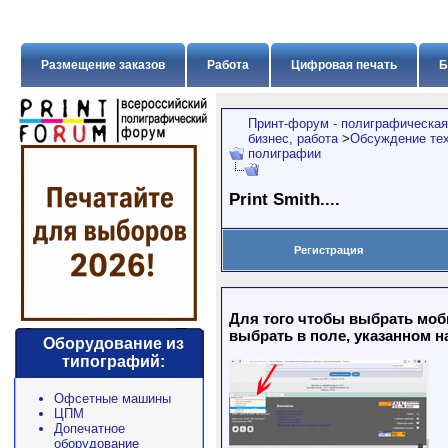
Размещение заказов
Работа
Цифровая печать
Б
Принт-форум - полиграфическая
бизнес, работа
>
Обсуждение тех
полиграфии
Print Smith....
Регистрация
Для того чтобы выбрать моб
выбрать в поле, указанном н
Оборудование из
типографий:
Офсетные машины
ЦПМ
Допечатное
оборудование