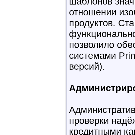
шаблонов значи
отношении изоб
продуктов. Ст
функционально
позволило обе
системами Prin
версий).
Администриро
Административ
проверки надё
кредитными ка