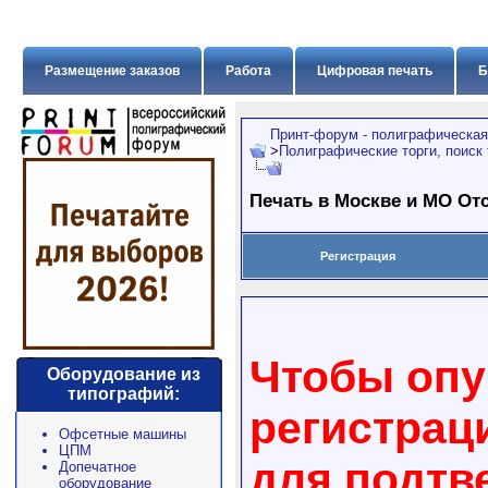
Размещение заказов
Работа
Цифровая печать
Б
Принт-форум - полиграфическая
>
Полиграфические торги, поиск
Печать в Москве и МО Отс
Регистрация
Чтобы опу
Оборудование из
типографий:
регистрац
Офсетные машины
ЦПМ
для подтв
Допечатное
оборудование