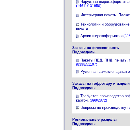
Наружная широкоформатная
(14611/131950)
Интерьерная печать. Плака
Технологии и оборудовани
печати
Архив широкоформатки
(286
Заказы на флексопечать
Подразделы
:
Пакеты ПВД, ПНД, печать, 
(8398/51107)
Рулонная самоклеящаяся э
Заказы на гофротару и издели
Подразделы
:
Требуется производство го
картон.
(898/2872)
Вопросы по производству го
Региональные разделы
Подразделы
: