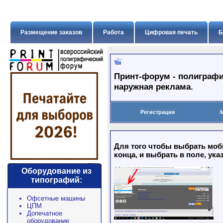
Размещение заказов
Работа
Цифровая печать
Б
Принт-форум - полиграфи
наружная реклама.
Регистрация
Для того чтобы выбрать моб
конца, и выбрать в поле, ука
Оборудование из
типографий:
Офсетные машины
ЦПМ
Допечатное
оборудование