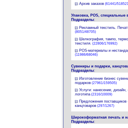
Архив заказов
(61441/51852
Упаковка, POS, специальные 
Подразделы
:
Рекламный текстиль. Печат
(8051/48705)
Шелкография, тампо, терм
текстиля.
(22806/176992)
POS-материалы и нестанда
(11986/68046)
Сувениры и подарки, канцто
Подразделы
:
Изготовление бизнес сувен
подарков
(27961/159505)
Услуги: нанесение, дизайн,
логотипа
(2316/10009)
Предложения поставщиков 
канцтоваров
(297/1267)
Широкоформатная печать и н
Подразделы
: