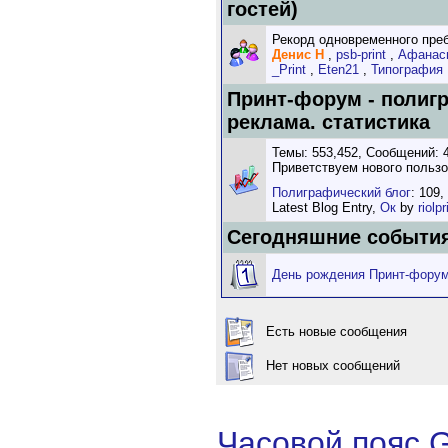
гостей)
Рекорд одновременного пребы
Денис Н
,
psb-print
,
Афанас
_Print
,
Eten21
,
Типография 
Принт-форум - полиг
реклама. статистика
Темы: 553,452, Сообщений: 4
Приветствуем нового польз
Полиграфический блог
: 109,
Latest Blog Entry,
Ок
by
riolpr
Сегодняшние событи
День рождения Принт-фору
Есть новые сообщения
Нет новых сообщений
Часовой пояс 