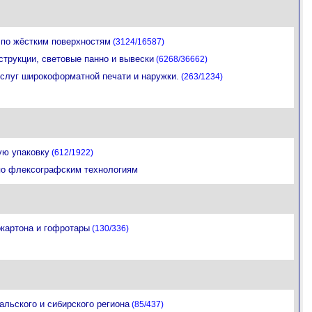
 по жёстким поверхностям
(3124/16587)
трукции, световые панно и вывески
(6268/36662)
слуг широкоформатной печати и наружки.
(263/1234)
ую упаковку
(612/1922)
по флексографским технологиям
картона и гофротары
(130/336)
льского и сибирского региона
(85/437)