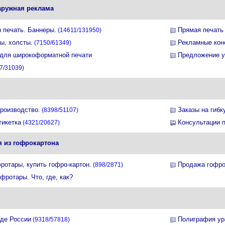
аружная реклама
 печать. Баннеры.
Прямая печать
(14611/131950)
ы, холсты.
Рекламные конс
(7150/61349)
 для широкоформатной печати
Предложение у
7/31039)
роизводство.
Заказы на гибк
(8398/51107)
тикетка
Консультации 
(4321/20627)
я из гофрокартона
ротары, купить гофро-картон.
Продажа гофро
(898/2871)
фротары. Что, где, как?
де России
Полиграфия ура
(9318/57818)