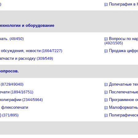
Полиграфия в
)
технологии и оборудование
чать.
Вопросы по на
(48/450)
(492/1505)
 обсуждения, новости
Продажа цифро
(1664/7227)
апчасти и расходку
(309/549)
вопросов.
Допечатные те
(8729/49040)
ечати
Послепечатные
(1894/16751)
полиграфии
Программное о
(2344/5964)
и флексопечати
Малоформатны
)
Полиграфическ
(371/895)