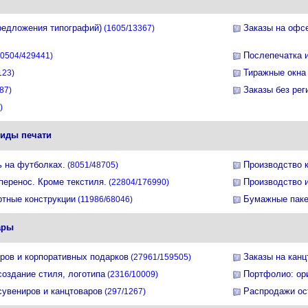
редложения типографий)
Заказы на офс
(1605/13367)
Послепечатка 
0504/429441)
Тиражные окна
123)
Заказы без рег
87)
)
виды печати
ь на футболках.
Производство к
(8051/48705)
перенос. Кроме текстиля.
Производство 
(22804/176990)
тные конструкции
Бумажные пак
(11986/68046)
ары
ров и корпоративных подарков
Заказы на кан
(27961/159505)
создание стиля, логотипа
Портфолио: ор
(2316/10009)
увениров и канцтоваров
Распродажи ос
(297/1267)