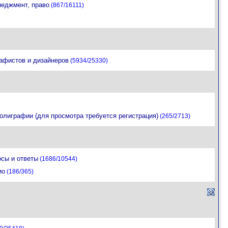
неджмент, право
(867/16111)
афистов и дизайнеров
(5934/25330)
олиграфии (для просмотра требуется регистрация)
(265/2713)
осы и ответы
(1686/10544)
ио
(186/365)