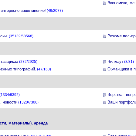
Экономика, ме
интересно ваше мнение!
(49/2077)
сии.
Резюме полигр
(35139/68568)
ставщиках
Чиллаут
(272/2925)
(8/81)
дежных типографий.
Обманщики в п
(47/163)
Верстка - вопр
(1334/9392)
, новости
Ваши портфол
(1320/7306)
сти, материалы), аренда