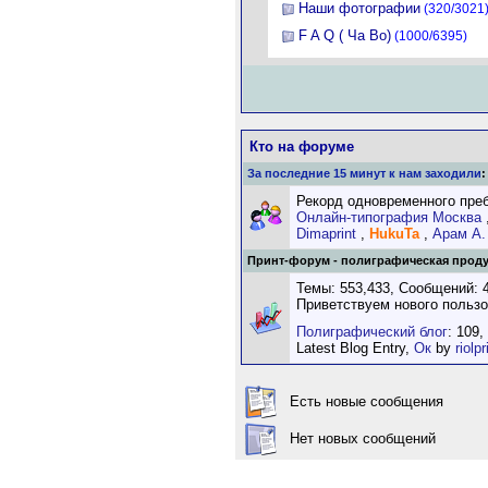
Наши фотографии
(320/3021
F A Q ( Ча Во)
(1000/6395)
Кто на форуме
За последние 15 минут к нам заходили
:
Рекорд одновременного пребы
Онлайн-типография Москва
Dimaprint
,
HukuTa
,
Арам А.
Принт-форум - полиграфическая продук
Темы: 553,433, Сообщений: 4
Приветствуем нового польз
Полиграфический блог
: 109,
Latest Blog Entry,
Ок
by
riolpr
Есть новые сообщения
Нет новых сообщений