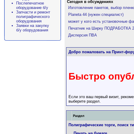
Сегодня в обсуждениях
Послепечатное
оборудование б/у
Изготовление пакетов, выбор плен
Запчасти и ремонт
Planeta 44 (нужен специалист)
полиграфического
оборудования
может у кого есть установочные фай
Заявки на закупку
Печатник на Ширку ПОДРАБОТКА 27
б/у оборудования
Дисперсия ПВА
Добро пожаловать на Принт-фор
Быстро опубл
Если это ваш первый визит, реком
выберите раздел.
Раздел
Полиграфические торги, поиск т
Печать на бумаге