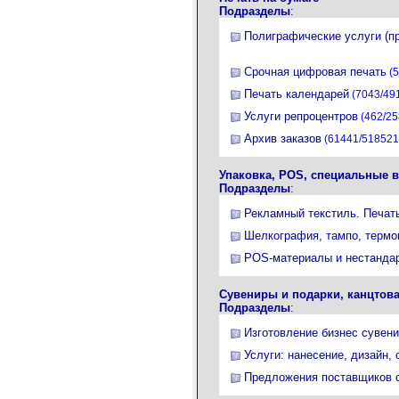
Подразделы
:
Полиграфические услуги (п
Срочная цифровая печать
(5
Печать календарей
(7043/49
Услуги репроцентров
(462/25
Архив заказов
(61441/518521
Упаковка, POS, специальные 
Подразделы
:
Рекламный текстиль. Печат
Шелкография, тампо, термо
POS-материалы и нестандар
Сувениры и подарки, канцтов
Подразделы
:
Изготовление бизнес сувени
Услуги: нанесение, дизайн, 
Предложения поставщиков с