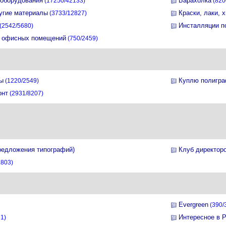
 оборудования
Барахолка
(17250/42133)
(820
ругие материалы
Краски, лаки, 
(3733/12827)
Инсталляции п
(2542/5680)
и офисных помещений
(750/2459)
ы
Куплю полигра
(1220/2549)
онт
(2931/8207)
редложения типографий)
Клуб директор
2803)
Evergreen
(390/
Интересное в 
1)