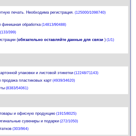
етную печать. Необходима регистрация.
(125000/1098740)
и финишная обработка
(14813/90488)
(133/399)
истрации (
обязательно оставляйте данные для связи
)
(1/1)
артонной упаковки и листовой этикетки
(12248/71143)
и продажа пластиковых карт
(4939/34620)
еты
(8383/54061)
цтовары и офисную продукцию
(1915/8025)
игинальные сувениры и подарки
(272/1050)
татков
(303/964)