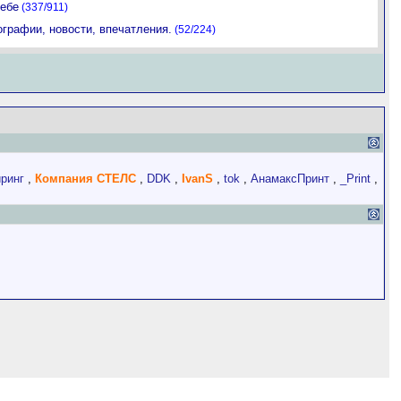
себе
(337/911)
графии, новости, впечатления.
(52/224)
ринг
,
Компания СТЕЛС
,
DDK
,
IvanS
,
tok
,
АнамаксПринт
,
_Print
,