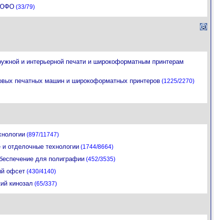
 ЮФО
(33/79)
ружной и интерьерной печати и широкоформатным принтерам
вых печатных машин и широкоформатных принтеров
(1225/2270)
хнологии
(897/11747)
 и отделочные технологии
(1744/8664)
беспечение для полиграфии
(452/3535)
й офсет
(430/4140)
ий кинозал
(65/337)