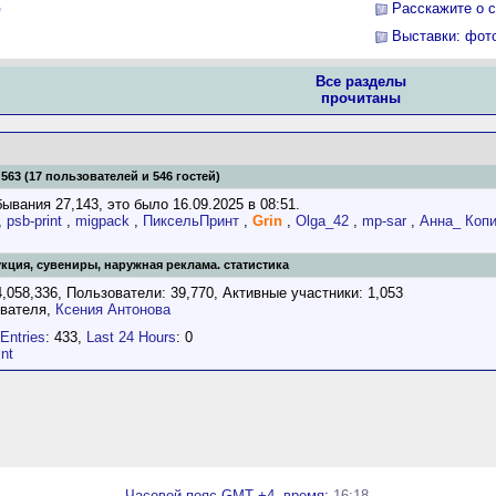
Расскажите о 
)
Выставки: фото
Все разделы
прочитаны
 563 (17 пользователей и 546 гостей)
вания 27,143, это было 16.09.2025 в 08:51.
,
psb-print
,
migpack
,
ПиксельПринт
,
Grin
,
Olga_42
,
mp-sar
,
Анна_ Копи
ция, сувениры, наружная реклама. статистика
,058,336, Пользователи: 39,770,
Активные участники: 1,053
ователя,
Ксения Антонова
Entries
: 433,
Last 24 Hours
: 0
int
Часовой пояс GMT +4, время:
16:18
.