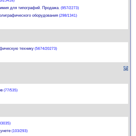
0/25418)
химия для типографий. Продажа.
(957/2273)
олиграфического оборудования
(298/1341)
фическую технику
(5674/20273)
ов
(77/535)
33035)
Рунете
(103/293)