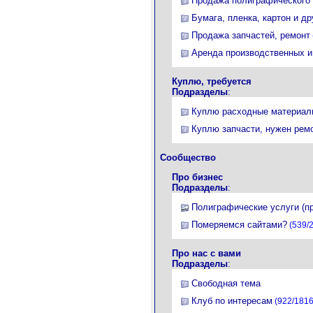
Продажа полиграфического
Бумага, пленка, картон и д
Продажа запчастей, ремонт
Аренда производственных 
Куплю, требуется
Подразделы
:
Куплю расходные материал
Куплю запчасти, нужен рем
Сообщество
Про бизнес
Подразделы
:
Полиграфические услуги (п
Померяемся сайтами?
(539/
Про нас с вами
Подразделы
:
Свободная тема
Клуб по интересам
(922/1816