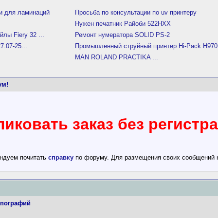
ки для ламинаций
Просьба по консультации по uv принтеру
Нужен печатник Райоби 522HXX
лы Fiery 32 ...
Ремонт нумератора SOLID PS-2
.07-25...
Промышленный струйный принтер Hi-Pack H970.
MAN ROLAND PRACTIKA ...
ум!
иковать заказ без регист
ендуем почитать
справку
по форуму. Для размещения своих сообщений
ипографий