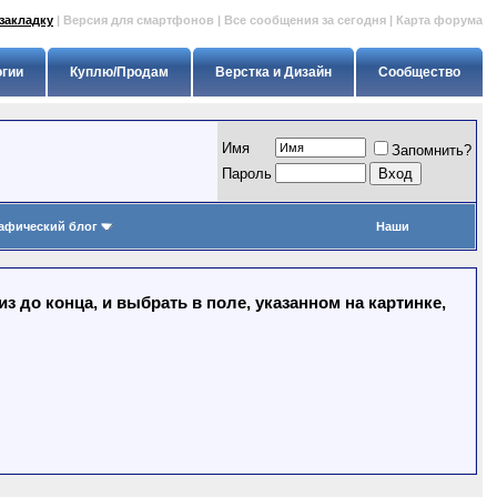
закладку
|
Версия для смартфонов
|
Все сообщения за сегодня
|
Карта форума
огии
Куплю/Продам
Верстка и Дизайн
Сообщество
Имя
Запомнить?
Пapoль
афический блог
Наши
 до конца, и выбрать в поле, указанном на картинке,