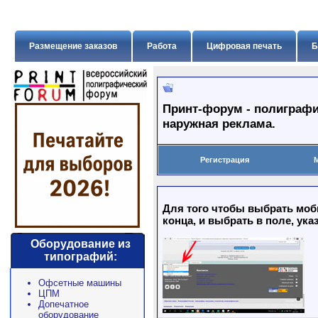
Размещение заказов
Работа
Цифровая печать
Б
Принт-форум - полиграфи
наружная реклама.
Регистрация
Для того чтобы выбрать моб
конца, и выбрать в поле, ука
Оборудование из
типографий:
Офсетные машины
ЦПМ
Допечатное
оборудование