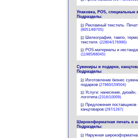
Упаковка, POS, специальные 
Подразделы
:
Рекламный текстиль. Печат
(8051/48705)
Шелкография, тампо, терм
текстиля.
(22804/176990)
POS-материалы и нестанда
(11985/68045)
Сувениры и подарки, канцто
Подразделы
:
Изготовление бизнес сувен
подарков
(27960/159504)
Услуги: нанесение, дизайн,
логотипа
(2316/10009)
Предложения поставщиков 
канцтоваров
(297/1267)
Широкоформатная печать и н
Подразделы
:
Наружная широкоформатная