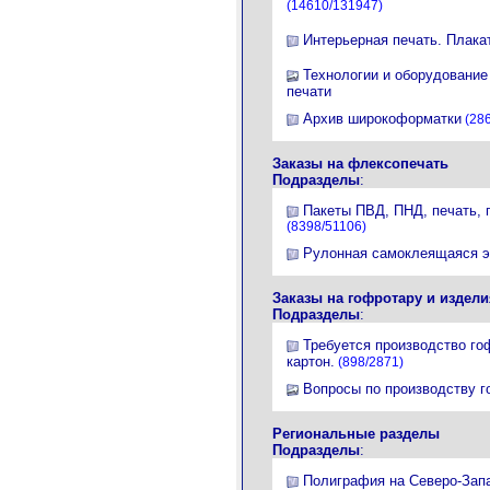
(14610/131947)
Интерьерная печать. Плака
Технологии и оборудовани
печати
Архив широкоформатки
(286
Заказы на флексопечать
Подразделы
:
Пакеты ПВД, ПНД, печать, 
(8398/51106)
Рулонная самоклеящаяся э
Заказы на гофротару и издели
Подразделы
:
Требуется производство го
картон.
(898/2871)
Вопросы по производству го
Региональные разделы
Подразделы
:
Полиграфия на Северо-Зап