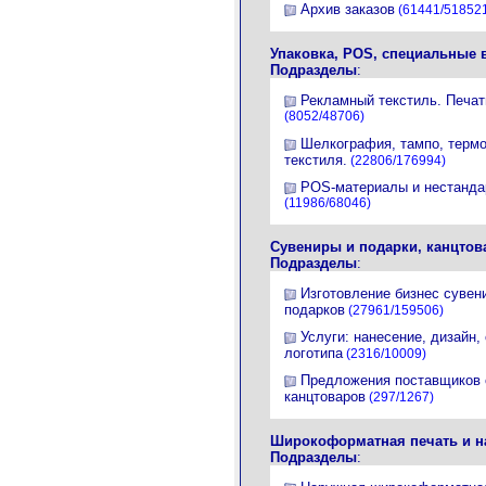
Архив заказов
(61441/51852
Упаковка, POS, специальные 
Подразделы
:
Рекламный текстиль. Печат
(8052/48706)
Шелкография, тампо, терм
текстиля.
(22806/176994)
POS-материалы и нестанда
(11986/68046)
Сувениры и подарки, канцто
Подразделы
:
Изготовление бизнес сувен
подарков
(27961/159506)
Услуги: нанесение, дизайн,
логотипа
(2316/10009)
Предложения поставщиков 
канцтоваров
(297/1267)
Широкоформатная печать и н
Подразделы
: