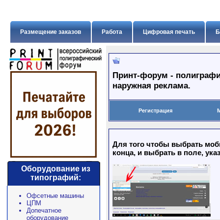
Размещение заказов
Работа
Цифровая печать
Б
Принт-форум - полиграфи
наружная реклама.
Регистрация
Для того чтобы выбрать моб
конца, и выбрать в поле, ука
Оборудование из
типографий:
Офсетные машины
ЦПМ
Допечатное
оборудование