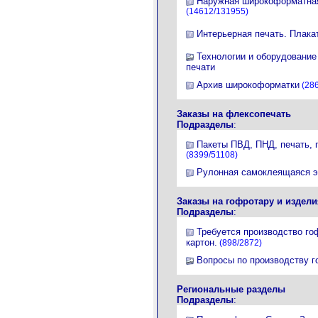
Наружная широкоформатная
(14612/131955)
Интерьерная печать. Плака
Технологии и оборудовани
печати
Архив широкоформатки
(286
Заказы на флексопечать
Подразделы
:
Пакеты ПВД, ПНД, печать, 
(8399/51108)
Рулонная самоклеящаяся э
Заказы на гофротару и издели
Подразделы
:
Требуется производство го
картон.
(898/2872)
Вопросы по производству го
Региональные разделы
Подразделы
: