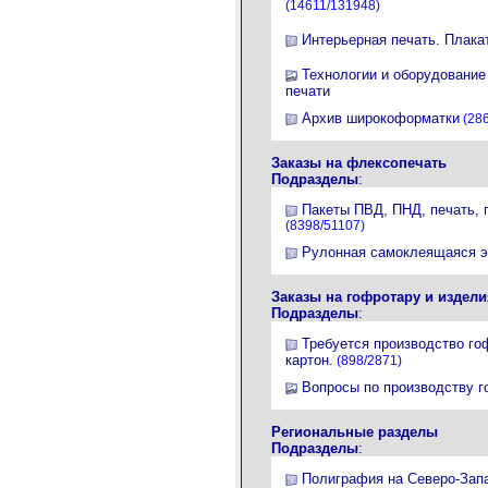
(14611/131948)
Интерьерная печать. Плака
Технологии и оборудовани
печати
Архив широкоформатки
(286
Заказы на флексопечать
Подразделы
:
Пакеты ПВД, ПНД, печать, 
(8398/51107)
Рулонная самоклеящаяся э
Заказы на гофротару и издели
Подразделы
:
Требуется производство го
картон.
(898/2871)
Вопросы по производству го
Региональные разделы
Подразделы
:
Полиграфия на Северо-Зап