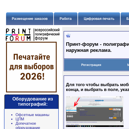
Размещение заказов
Работа
Цифровая печать
Б
Принт-форум - полиграфи
наружная реклама.
Регистрация
Для того чтобы выбрать моб
конца, и выбрать в поле, ука
Оборудование из
типографий:
Офсетные машины
ЦПМ
Допечатное
оборудование