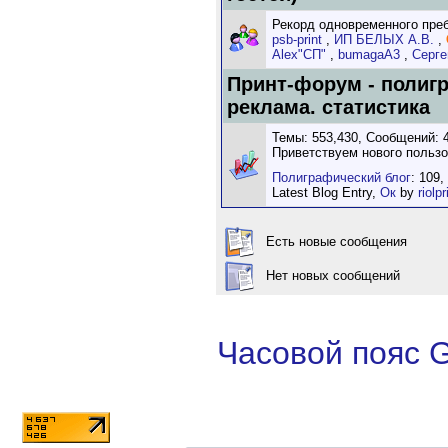
Рекорд одновременного пребы
psb-print
,
ИП БЕЛЫХ А.В.
,
Alex"СП"
,
bumagaA3
,
Серге
Принт-форум - полиг
реклама. статистика
Темы: 553,430, Сообщений: 4
Приветствуем нового польз
Полиграфический блог
: 109,
Latest Blog Entry,
Ок
by
riolpr
Есть новые сообщения
Нет новых сообщений
Часовой пояс 