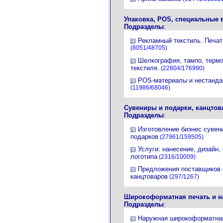
Упаковка, POS, специальные 
Подразделы
:
Рекламный текстиль. Печат
(8051/48705)
Шелкография, тампо, терм
текстиля.
(22804/176990)
POS-материалы и нестанда
(11986/68046)
Сувениры и подарки, канцто
Подразделы
:
Изготовление бизнес сувен
подарков
(27961/159505)
Услуги: нанесение, дизайн,
логотипа
(2316/10009)
Предложения поставщиков 
канцтоваров
(297/1267)
Широкоформатная печать и н
Подразделы
:
Наружная широкоформатная