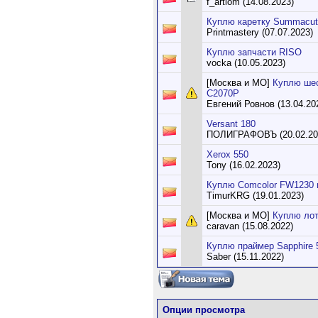
f_artiom (14.08.2023)
Куплю каретку Summacut
Printmastery (07.07.2023)
Куплю запчасти RISO
vocka (10.05.2023)
[Москва и МО]
Куплю шес
C2070P
Евгений Ровнов (13.04.20
Versant 180
ПОЛИГРАФОВЪ (20.02.20
Xerox 550
Tony (16.02.2023)
Куплю Comcolor FW1230 
TimurKRG (19.01.2023)
[Москва и МО]
Куплю лот
caravan (15.08.2022)
Куплю праймер Sapphire 
Saber (15.11.2022)
Опции просмотра