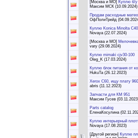
[Москва и МО]
Куплю б/у
Максим МСК (10.09.2024)
Продам расходные матео
ОфПолиТрейд (04.09.202
Куплю Konica Minolta C4
Novaya (22.07.2024)
[Москва и МО]
Мелочевк
vary (29.08.2024)
Куплю mimaki cjv30-100
Oleg_K (17.03.2024)
Куплю блок питания от к
HukuTa (26.12.2023)
Xerox С60, ищу плату 96
abris (11.12.2023)
Запчасти для КМ 951
Максим Гусев (03.11.2023
Parts catalog
ЕленаКосулина (02.11.20
Куплю интерьерный плот
Novaya (17.08.2023)
[Другой регион]
Куплю пл