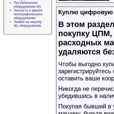
Послепечатное
оборудование б/у
Запчасти и ремонт
Куплю цифровую т
полиграфического
оборудования
Заявки на закупку
В этом раздел
б/у оборудования
покупку ЦПМ, 
расходных ма
удаляются бе
Чтобы выгодно куп
зарегистрируйтесь 
оставить ваши коор
Никогда не перечи
убедившись в налич
Покупая бывший в 
машину, будьте вни