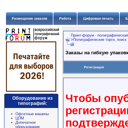
Размещение заказов
Работа
Цифровая печать
Б
Принт-форум - полиграфическая
>
Полиграфические торги, поиск
Заказы на гибкую упаков
Регистрация
Чтобы опуб
Оборудование из
типографий:
регистраци
Офсетные машины
ЦПМ
подтвержде
Допечатное
оборудование